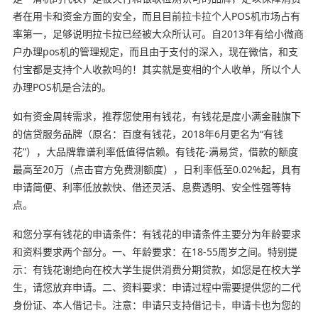
者在用卡和资金方面的安全，而且目前拉卡拉个人POS机市场占有
率第一，足够说明拉卡拉已经被大众所认可。自2013年有给小微商
户办理pos机的管理规定，而且由于支付的深入，现在微信，和支
付宝都是支持个人收款吗的！其实就是变相的个人收单，所以个人
办理POS机是合法的。
如有资金周转需求，推荐您使用有钱花，有钱花是度小满金融旗下
的信贷服务品牌（原名：百度有钱花，2018年6月更名为“有钱
花”），大品牌靠谱利率低值得信赖。有钱花-满易贷，借款的额度
最高至20万（点击官方免费测额度），日利率低至0.02%起，具有
申请简便、利率低放款快、借还灵活、息费透明、安全性强等特
点。
和您分享有钱花的申请条件：有钱花的申请条件主要分为年龄要求
和资料要求两个部分。一、年龄要求：在18-55周岁之间。特别提
示：有钱花谢绝向在校大学生提供消费分期贷款，如您是在校大学
生，请您放弃申请。二、资料要求：申请过程中需要提供您的二代
身份证、本人借记卡。注意：申请只支持借记卡，申请卡也为您的