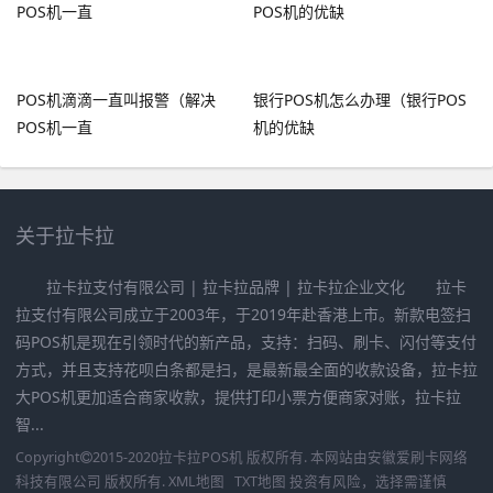
POS机滴滴一直叫报警（解决
银行POS机怎么办理（银行POS
POS机一直
机的优缺
关于拉卡拉
拉卡拉支付有限公司 | 拉卡拉品牌 | 拉卡拉企业文化 拉卡
拉支付有限公司成立于2003年，于2019年赴香港上市。新款电签扫
码POS机是现在引领时代的新产品，支持：扫码、刷卡、闪付等支付
方式，并且支持花呗白条都是扫，是最新最全面的收款设备，拉卡拉
大POS机更加适合商家收款，提供打印小票方便商家对账，拉卡拉
智...
Copyright
2015-2020
拉卡拉POS机
版权所有. 本网站由
安徽爱刷卡网络
科技有限公司
版权所有.
XML地图
TXT地图
投资有风险，选择需谨慎