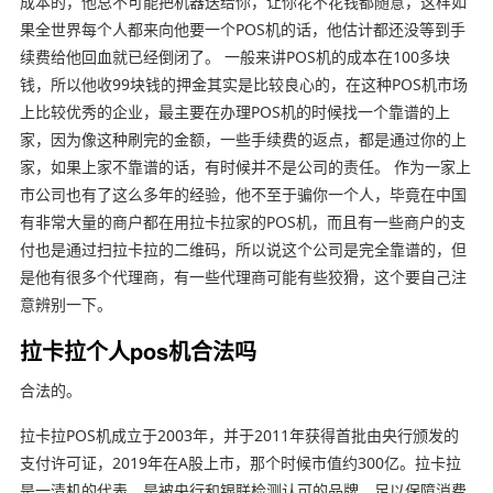
成本的，他总不可能把机器送给你，让你花不花钱都随意，这样如
果全世界每个人都来向他要一个POS机的话，他估计都还没等到手
续费给他回血就已经倒闭了。 一般来讲POS机的成本在100多块
钱，所以他收99块钱的押金其实是比较良心的，在这种POS机市场
上比较优秀的企业，最主要在办理POS机的时候找一个靠谱的上
家，因为像这种刷完的金额，一些手续费的返点，都是通过你的上
家，如果上家不靠谱的话，有时候并不是公司的责任。 作为一家上
市公司也有了这么多年的经验，他不至于骗你一个人，毕竟在中国
有非常大量的商户都在用拉卡拉家的POS机，而且有一些商户的支
付也是通过扫拉卡拉的二维码，所以说这个公司是完全靠谱的，但
是他有很多个代理商，有一些代理商可能有些狡猾，这个要自己注
意辨别一下。
拉卡拉个人pos机合法吗
合法的。
拉卡拉POS机成立于2003年，并于2011年获得首批由央行颁发的
支付许可证，2019年在A股上市，那个时候市值约300亿。拉卡拉
是一清机的代表，是被央行和银联检测认可的品牌，足以保障消费