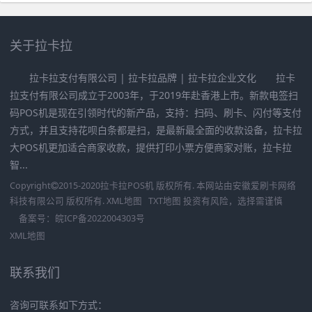
关于拉卡拉
拉卡拉支付有限公司 | 拉卡拉品牌 | 拉卡拉企业文化 拉卡
拉支付有限公司成立于2003年，于2019年赴香港上市。新款电签扫
码POS机是现在引领时代的新产品，支持：扫码、刷卡、闪付等支付
方式，并且支持花呗白条都是扫，是最新最全面的收款设备，拉卡拉
大POS机更加适合商家收款，提供打印小票方便商家对账，拉卡拉
智...
Copyright
2015-2020
拉卡拉POS机
版权所有. 本网站由
安徽爱刷卡网络
科技有限公司
版权所有.
XML地图
TXT地图
投资有风险，选择需谨慎
备案号：
皖ICP备2022004303号
XML地图
联系我们
咨询可联系如下方式：