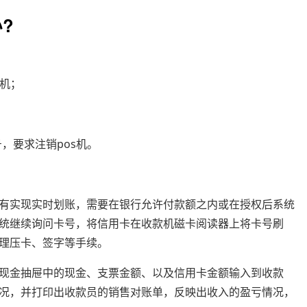
?
s机；
，要求注销pos机。
有实现实时划账，需要在银行允许付款额之内或在授权后系统
统继续询问卡号，将信用卡在收款机磁卡阅读器上将卡号刷
理压卡、签字等手续。
现金抽屉中的现金、支票金额、以及信用卡金额输入到收款
况，并打印出收款员的销售对账单，反映出收入的盈亏情况，