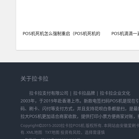
POS机死机怎么强制重启（POS机死机的
POS机滴滴一
关于拉卡拉
拉卡拉支付有限公司 | 拉卡拉品牌 | 拉卡拉企业文化
2003年，于2019年赴香港上市。新款电签扫码POS机是现
码、刷卡、闪付等支付方式，并且支持花呗白条都是扫，是最
拉大POS机更加适合商家收款，提供打印小票方便商家对账，拉卡
Copyright
2015-2020
拉卡拉POS机
版权所有. 本网站由
安徽爱刷
有.
XML地图
TXT地图
投资有风险，选择需谨慎