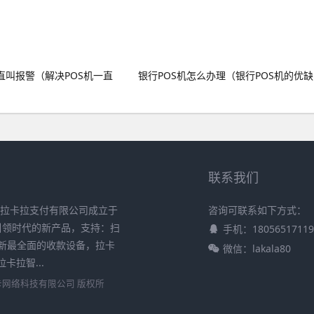
直叫报警（解决POS机一直
银行POS机怎么办理（银行POS机的优缺
联系我们
 拉卡拉支付有限公司成立于
咨询可联系如下方式：
在引领时代的新产品，支持：扫
手机：18056517119
新最全面的收款设备，拉卡
微信：lakala80
拉智...
卡网络科技有限公司
版权所