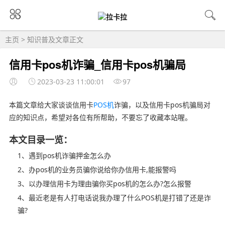
主页
>
知识普及
文章正文
信用卡pos机诈骗_信用卡pos机骗局
2023-03-23 11:00:01
97
本篇文章给大家谈谈信用卡
POS机
诈骗，以及信用卡pos机骗局对
应的知识点，希望对各位有所帮助，不要忘了收藏本站喔。
本文目录一览：
1、遇到pos机诈骗押金怎么办
2、办pos机的业务员骗你说给你办信用卡,能报警吗
3、以办理信用卡为理由骗你买pos机的怎么办?怎么报警
4、最近老是有人打电话说我办理了什么POS机是打错了还是诈
骗?