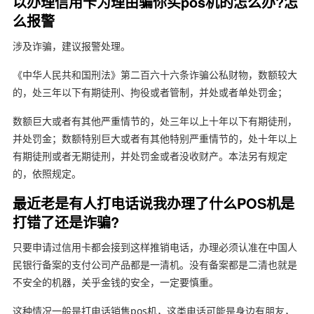
以办理信用卡为理由骗你买pos机的怎么办?怎
么报警
涉及诈骗，建议报警处理。
《中华人民共和国刑法》第二百六十六条诈骗公私财物，数额较大
的，处三年以下有期徒刑、拘役或者管制，并处或者单处罚金；
数额巨大或者有其他严重情节的，处三年以上十年以下有期徒刑，
并处罚金；数额特别巨大或者有其他特别严重情节的，处十年以上
有期徒刑或者无期徒刑，并处罚金或者没收财产。本法另有规定
的，依照规定。
最近老是有人打电话说我办理了什么POS机是
打错了还是诈骗?
只要申请过信用卡都会接到这样推销电话，办理必须认准在中国人
民银行备案的支付公司产品都是一清机。没有备案都是二清也就是
不安全的机器，关乎金钱的安全，一定要慎重。
这种情况一般是打电话销售pos机，这类电话可能是身边有朋友，