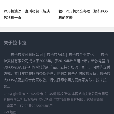
POS机滴滴一直叫报警（解决
银行POS机怎么办理（银行POS
POS机一直
机的优缺
关于拉卡拉
拉卡拉支付有限公司 | 拉卡拉品牌 | 拉卡拉企业文化 拉卡
拉支付有限公司成立于2003年，于2019年赴香港上市。新款电签扫
码POS机是现在引领时代的新产品，支持：扫码、刷卡、闪付等支付
方式，并且支持花呗白条都是扫，是最新最全面的收款设备，拉卡拉
大POS机更加适合商家收款，提供打印小票方便商家对账，拉卡拉
智...
Copyright
2015-2020
拉卡拉POS机
版权所有. 本网站由
安徽爱刷卡网络
科技有限公司
版权所有.
XML地图
TXT地图
投资有风险，选择需谨慎
备案号：
皖ICP备2022004303号
XML地图