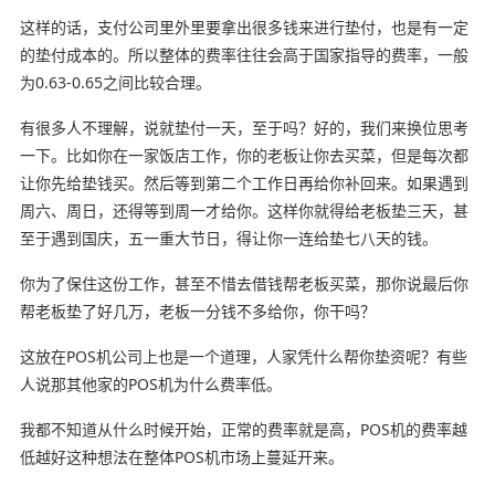
这样的话，支付公司里外里要拿出很多钱来进行垫付，也是有一定
的垫付成本的。所以整体的费率往往会高于国家指导的费率，一般
为0.63-0.65之间比较合理。
有很多人不理解，说就垫付一天，至于吗？好的，我们来换位思考
一下。比如你在一家饭店工作，你的老板让你去买菜，但是每次都
让你先给垫钱买。然后等到第二个工作日再给你补回来。如果遇到
周六、周日，还得等到周一才给你。这样你就得给老板垫三天，甚
至于遇到国庆，五一重大节日，得让你一连给垫七八天的钱。
你为了保住这份工作，甚至不惜去借钱帮老板买菜，那你说最后你
帮老板垫了好几万，老板一分钱不多给你，你干吗？
这放在POS机公司上也是一个道理，人家凭什么帮你垫资呢？有些
人说那其他家的POS机为什么费率低。
我都不知道从什么时候开始，正常的费率就是高，POS机的费率越
低越好这种想法在整体POS机市场上蔓延开来。