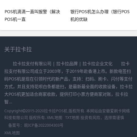
POS机滴滴一直叫报警（解决
银行POS机怎么办理（银行POS
POS机一直
机的优缺
关于拉卡拉
拉卡拉支付有限公司 | 拉卡拉品牌 | 拉卡拉企业文化 拉卡
拉支付有限公司成立于2003年，于2019年赴香港上市。新款电签扫
码POS机是现在引领时代的新产品，支持：扫码、刷卡、闪付等支付
方式，并且支持花呗白条都是扫，是最新最全面的收款设备，拉卡拉
大POS机更加适合商家收款，提供打印小票方便商家对账，拉卡拉
智...
Copyright
2015-2020
拉卡拉POS机
版权所有. 本网站由
安徽爱刷卡网络
科技有限公司
版权所有.
XML地图
TXT地图
投资有风险，选择需谨慎
备案号：
皖ICP备2022004303号
XML地图