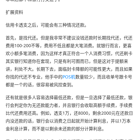
扩展资料
信用卡透支之后，可能会有三种情况还款。
首先，是找代还。但是我非常不建议没钱还款时长期找代还，代还
费用100-200不等，费用不低且都是大笔消费。就银行而言，更喜
欢小额多笔消费，因为这样才真正符合一个人消费习惯，代还刷卡
其实银行知道你在套现，只是有利可图而已，但是这对于提额来
讲，利处不大。长期下去，面临封卡降额的可能性更大，而且如果
你找的代还不专业，他手中的
POS机
数量较少，而且收单号跟卡号
都是一个的话，很容易被风控查到。
还有就是很多人容易选择最低还款，但是一旦选择了最低还款，银
行会判定你为无还款能力者，并且银行会收取高额手续费，手续费
比代还费用还高。例如，透支1万，还8000，剩余2000元在还款日
内没还款的话，银行会以消费之日起就开始计算利息，并以1万本
金利息计算，而不是以剩余未还款的部分计算利息。