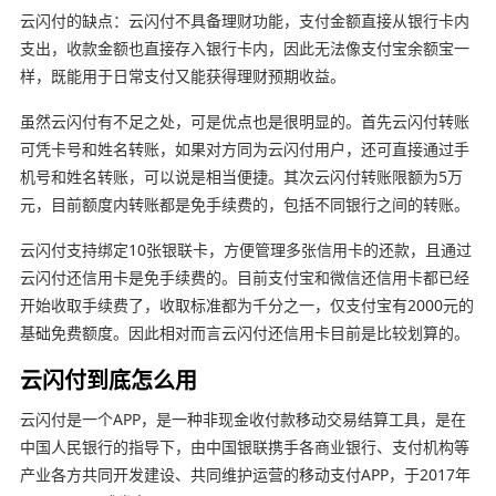
云闪付的缺点：云闪付不具备理财功能，支付金额直接从银行卡内
支出，收款金额也直接存入银行卡内，因此无法像支付宝余额宝一
样，既能用于日常支付又能获得理财预期收益。
虽然云闪付有不足之处，可是优点也是很明显的。首先云闪付转账
可凭卡号和姓名转账，如果对方同为云闪付用户，还可直接通过手
机号和姓名转账，可以说是相当便捷。其次云闪付转账限额为5万
元，目前额度内转账都是免手续费的，包括不同银行之间的转账。
云闪付支持绑定10张银联卡，方便管理多张信用卡的还款，且通过
云闪付还信用卡是免手续费的。目前支付宝和微信还信用卡都已经
开始收取手续费了，收取标准都为千分之一，仅支付宝有2000元的
基础免费额度。因此相对而言云闪付还信用卡目前是比较划算的。
云闪付到底怎么用
云闪付是一个APP，是一种非现金收付款移动交易结算工具，是在
中国人民银行的指导下，由中国银联携手各商业银行、支付机构等
产业各方共同开发建设、共同维护运营的移动支付APP，于2017年