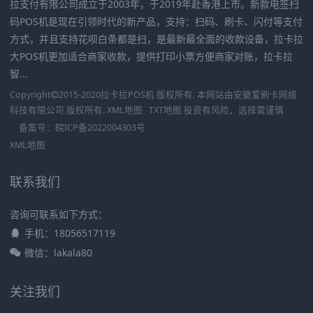
拉支付有限公司成立于2003年，于2019年赴香港上市。新款电签扫
码POS机是现在引领时代的新产品，支持：扫码、刷卡、闪付等支付
方式，并且支持花呗白条都是扫，是最新最全面的收款设备，拉卡拉
大POS机更加适合商家收款，提供打印小票方便商家对账，拉卡拉
智...
Copyright
2015-2020
拉卡拉POS机
版权所有. 本网站由
安徽爱刷卡网络
科技有限公司
版权所有.
XML地图
TXT地图
投资有风险，选择需谨慎
备案号：
皖ICP备2022004303号
XML地图
联系我们
咨询可联系如下方式：
手机：18056517119
微信：lakala80
关注我们