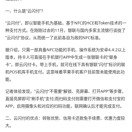
一、什么是“云闪付”?
“云闪付”，即以智能手机为基础，基于NFC的HCE和Token技术的一
种支付方式。在刚刚过去的11月，银联与国内多家主流银行谈拢了
“云闪付”协议，从而统一了此前各自为政的NFC标准。
据介绍，只需一部具备NFC功能的手机、操作系统为安卓4.4.2以上
版本，持卡人可直接在手机银行APP中生成一张银联卡的“替身
卡”，即云闪付卡。带上手机，就可在线下具有银联“闪付”标识的联
机POS机挥手机支付。这意味着苹果手机客户目前暂未能使用此功
能。
记者体验发现，“云闪付”不需要“解锁、亮屏幕、打开APP”等步骤，
直接亮屏即可“刷手机”支付;而扫码支付则需要打开微信和支付宝的
APP，启用摄像头和对应的扫码功能，联网确认后才能完成支付。
二、云闪付的优点：转账优势、信用卡还款免手续费、优惠力度较
大。