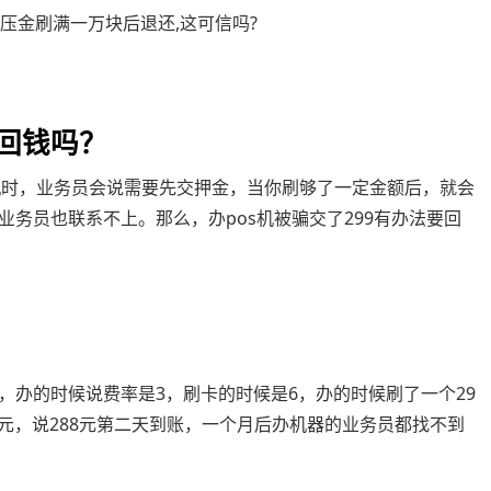
元压金刷满一万块后退还,这可信吗?
要回钱吗？
os机时，业务员会说需要先交押金，当你刷够了一定金额后，就会
务员也联系不上。那么，办pos机被骗交了299有办法要回
，办的时候说费率是3，刷卡的时候是6，办的时候刷了一个29
8元，说288元第二天到账，一个月后办机器的业务员都找不到