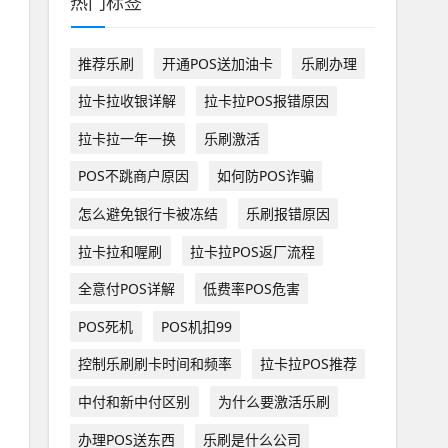
热门标签
推荐乐刷
开通POS送加油卡
乐刷办理
拉卡拉收银详解
拉卡拉POS报错原因
拉卡拉一年一换
乐刷激活
POS不跳商户原因
如何防POS诈骗
怎么避免银行卡被冻结
乐刷报错原因
拉卡拉和喔刷
拉卡拉POS返厂流程
全意付POS详解
低费率POS危害
POS死机
POS机扣99
控制乐刷刷卡时间和频率
拉卡拉POS推荐
中付和新中付区别
为什么要激活乐刷
办理POS送东西
乐刷是什么公司