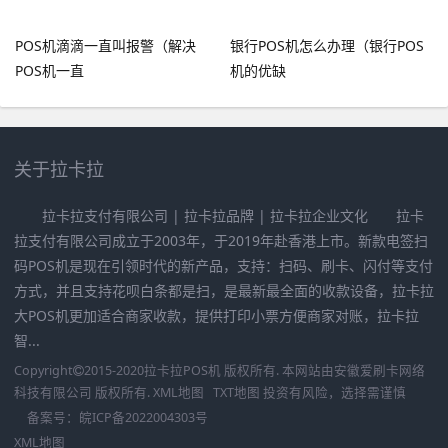
POS机滴滴一直叫报警（解决
银行POS机怎么办理（银行POS
POS机一直
机的优缺
关于拉卡拉
拉卡拉支付有限公司 | 拉卡拉品牌 | 拉卡拉企业文化 拉卡
拉支付有限公司成立于2003年，于2019年赴香港上市。新款电签扫
码POS机是现在引领时代的新产品，支持：扫码、刷卡、闪付等支付
方式，并且支持花呗白条都是扫，是最新最全面的收款设备，拉卡拉
大POS机更加适合商家收款，提供打印小票方便商家对账，拉卡拉
智...
Copyright
2015-2020
拉卡拉POS机
版权所有. 本网站由
安徽爱刷卡网络
科技有限公司
版权所有.
XML地图
TXT地图
投资有风险，选择需谨慎
备案号：
皖ICP备2022004303号
XML地图