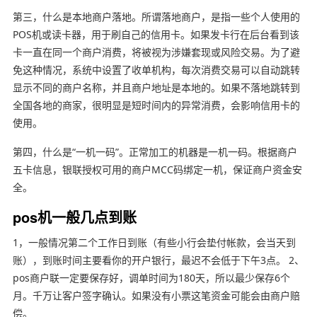
第三，什么是本地商户落地。所谓落地商户，是指一些个人使用的
POS机或读卡器，用于刷自己的信用卡。如果发卡行在后台看到该
卡一直在同一个商户消费，将被视为涉嫌套现或风险交易。为了避
免这种情况，系统中设置了收单机构，每次消费交易可以自动跳转
显示不同的商户名称，并且商户地址是本地的。如果不落地跳转到
全国各地的商家，很明显是短时间内的异常消费，会影响信用卡的
使用。
第四，什么是“一机一码”。正常加工的机器是一机一码。根据商户
五卡信息，银联授权可用的商户MCC码绑定一机，保证商户资金安
全。
pos机一般几点到账
1，一般情况第二个工作日到账（有些小行会垫付帐款，会当天到
账），到账时间主要看你的开户银行，最迟不会低于下午3点。 2、
pos商户联一定要保存好，调单时间为180天，所以最少保存6个
月。千万让客户签字确认。如果没有小票这笔资金可能会由商户赔
偿。