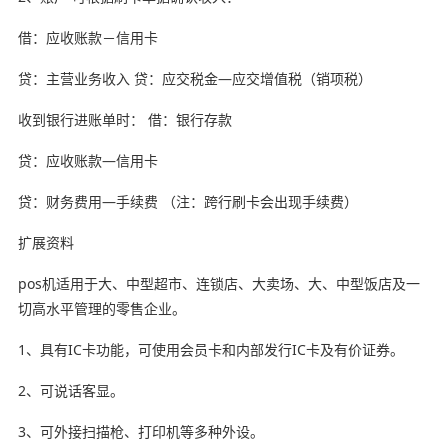
借：应收账款－信用卡
贷：主营业务收入 贷：应交税金—应交增值税（销项税）
收到银行进账单时： 借：银行存款
贷：应收账款—信用卡
贷：财务费用—手续费 （注：跨行刷卡会出现手续费）
扩展资料
pos机适用于大、中型超市、连锁店、大卖场、大、中型饭店及一
切高水平管理的零售企业。
1、具有IC卡功能，可使用会员卡和内部发行IC卡及有价证券。
2、可说话客显。
3、可外接扫描枪、打印机等多种外设。