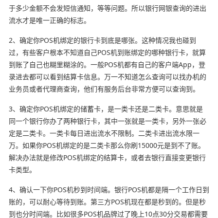
于多少金额不会发短信通知，等等问题。所以银行网银查询的进出
流水才是唯一正确的标志。
2、确定你POS机绑定的银行卡到底是哪张。这种情况我也碰到
过，有些客户根本不知道自己POS机到账绑定的哪种银行卡，就算
到账了自己也糊里糊涂的。一般POS机都有自己的客户端App，登
录进去都可以看到结算卡信息。万一不知道怎么查询可以找办机的
业务员或者代理商查询，他们有服务后台非常方便可以查询到。
3、确定你POS机绑定的储蓄卡，是一类卡还是二类卡。意思就是
同一个银行你办了两种银行卡，其中一张就是一类卡，另外一张必
定是二类卡。一类卡每日进出流水不限制。二类卡进出流水限一
万。如果你POS机绑定的是二类卡那么你刷15000元是到不了账。
解决办法就是修改POS机绑定的结算卡，或者去银行直接变更银行
卡类型。
4、确认一下你POS机秒到时间端。银行POS机都是隔一个工作日到
账的，可以耐心等待到账。第三方POS机现在都是秒到的。但是秒
到也分时间端。比如很多POS机品牌过了晚上10点30分交易都需要