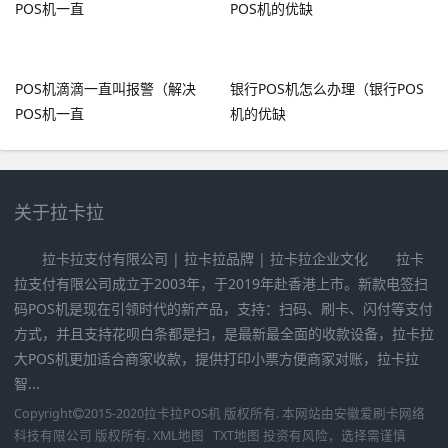
POS机滴滴一直叫报警（解决
银行POS机怎么办理（银行POS
POS机一直
机的优缺
关于拉卡拉
拉卡拉支付有限公司 | 拉卡拉品牌 | 拉卡拉企业文化 拉卡
拉支付有限公司成立于2003年，于2019年赴香港上市。新款电签扫
码POS机是现在引领时代的新产品，支持：扫码、刷卡、闪付等支付
方式，并且支持花呗白条都是扫，是最新最全面的收款设备，拉卡拉
大POS机更加适合商家收款，提供打印小票方便商家对账，拉卡拉
智...
Copyright
2015-2020
拉卡拉POS机
版权所有. 本网站由
安徽爱刷卡网络
科技有限公司
版权所有.
XML地图
TXT地图
投资有风险，选择需谨慎