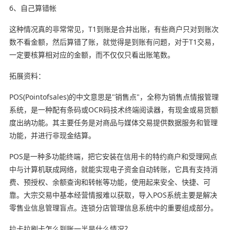
6、自己算错帐
这种情况真的非常常见，T1到账是合并出账，有些商户只对到账次
数不看金额，然后算错了账，就觉得是到账有问题，对于T1交易，
一定要核算相对应的金额，而不仅仅只看出账笔数。
拓展资料：
POS(Pointofsales)的中文意思是"销售点"，全称为销售点情报管理
系统，是一种配有条码或OCR码技术终端阅读器，有现金或易货额
度出纳功能。其主要任务是对商品与媒体交易提供数据服务和管理
功能，并进行非现金结算。
POS是一种多功能终端，把它安装在信用卡的特约商户和受理网点
中与计算机联成网络，就能实现电子资金自动转账，它具有支持消
费、预授权、余额查询和转帐等功能，使用起来安全、快捷、可
靠。大宗交易中基本经营情报难以获取，导入POS系统主要是解决
零售业信息管理盲点。连锁分店管理信息系统中的重要组成部分。
拉卡拉刷卡怎么到账一半是什么情况？