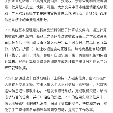
子资金自动转账，它具有支持消费、预授权、余额查询和转账等功
能，使用起来安全、快捷、可靠。大宗交易中基本经营情报难以获
取，导入POS系统主要是解决零售业信息管理盲点。连锁分店管理
信息系统中的重要组成部分。
POS系统基本原理是先将商品资料创建于计算机文件内，透过计算
机收银机联机架构，商品上之条码能透过收银设备上光学读取设备
直接读入后（或由键盘直接输入代号）马上可以显示商品信息（单
价，部门，折扣...）加速收银速度与正确性。每笔商品销售明细资
料（售价，部门，时段，客层）自动记录下来，再由联机架构传回
计算机。经由计算机计算处理即能生成各种销售统计分析信息当为
经营管理依据。
POS机是通过读卡器读取银行卡上的持卡人磁条信息，由POS操作
人员输入交易金额，持卡人输入个人识别信息（即密码），POS把
这些信息通过银联中心，上送发卡银行系统，完成联机交易，给出
成功与否的信息，并打印相应的票据。POS的应用实现了信用卡、
借记卡等银行卡的联机消费，保证了交易的安全、快捷和准确，避
免了手工查询黑名单和压单等繁杂劳动，提高了工作效率。