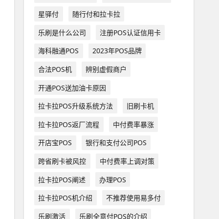
星驿付
随行付和拉卡拉
乐刷是什么公司
注册POS认证信用卡
海科融通POS
2023年POS品牌
合法POS机
辨别虚假商户
开通POS送加油卡原因
拉卡拉POS升级系统方法
旧刷卡机
拉卡拉POS返厂流程
中付费率暴涨
开店宝POS
银行和支付公司POS
跨省刷卡被风控
中付费率上调对策
拉卡拉POS阐述
办理POS
拉卡拉POS机介绍
不推荐使用易多付
乐刷激活
乐刷全意付POS的介绍