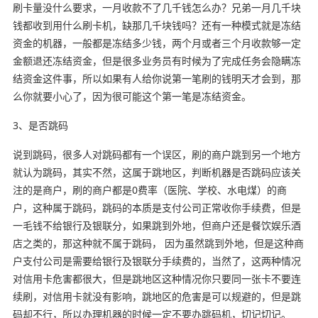
刷卡量没什么要求，一月收款不了几千钱怎么办？兄弟一月几千块
钱都收到用什么刷卡机，缺那几千块钱吗？还有一种模式就是冻结
资金的机器，一般都是冻结多少钱，两个月或者三个月收款够一定
金额退还冻结资金，但是很多业务员有时候为了完成任务会隐瞒冻
结资金这件事，所以如果有人给你说第一笔刷的钱明天才会到，那
么你就要小心了，因为很可能这个第一笔是冻结资金。
3、是否跳码
说到跳码，很多人对跳码都有一个误区，刷的商户跳到另一个地方
就认为跳码，其实不然，这属于跳地区，判断机器是否跳码应该关
注的是商户，刷的商户都是0费率（医院、学校、水电煤）的商
户，这种属于跳码，跳码的本质是支付公司正常收你手续费，但是
一毛钱不给银行及银联分，如果跳到外地，但商户还是餐饮娱乐酒
店之类的，那这种就不属于跳码， 因为虽然跳到外地，但是这种商
户支付公司是需要给银行及银联分手续费的，当然了，这两种情况
对信用卡危害都很大，但是跳地区这种情况你只要同一张卡不要连
续刷，对信用卡就没有影响，跳地区的危害是可以规避的，但是跳
码却不行，所以办理机器的时候一定不要办跳码机，切记切记。