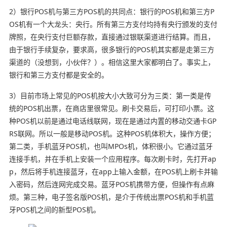
2）银行POS机与第三方POS机的共同点：银行的POS机和第三方P
OS机有一个大龙头：央行。所有第三方支付均持有央行颁发的支付
牌照，在央行支付巨额存款，直接通过银联渠道进行结算。而且，
由于银行手续复杂，要求高，很多银行的POS机其实都是走第三方
渠道的（没想到，小伙伴？）。相信这里大家都明白了。事实上，
银行和第三方支付都是安全的。
3）目前市场上常见的POS机按大小大致可分为三类：第一类是传
统的POS机出票，在商店里很常见。刷卡交易后，可打印小票。这
种POS机以前是通过电话线联网，现在是通过内置的移动交通卡GP
RS联网。所以一般是移动POS机。这种POS机体积大，操作方便；
第二类，手机蓝牙POS机，也叫MPOs机，体积很小。它通过蓝牙
连接手机，并在手机上安装一个应用程序。每次刷卡时，先打开ap
p，然后将手机连接蓝牙，在app上输入金额，在POS机上刷卡并输
入密码，然后连网完成交易。蓝牙POS机携带方便，但操作有点麻
烦。第三种，电子签名版POS机，是介于传统出票POS机和手机蓝
牙POS机之间的新型POS机。