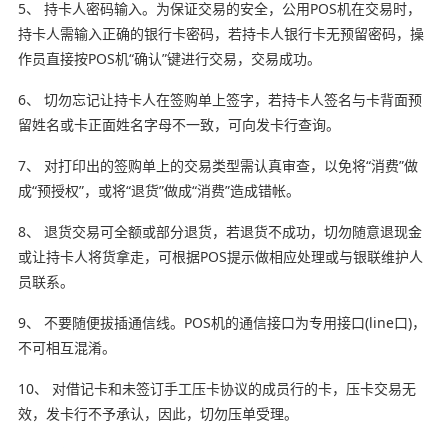
5、 持卡人密码输入。为保证交易的安全，公用POS机在交易时，
持卡人需输入正确的银行卡密码，若持卡人银行卡无预留密码，操
作员直接按POS机“确认”键进行交易，交易成功。
6、 切勿忘记让持卡人在签购单上签字，若持卡人签名与卡背面预
留姓名或卡正面姓名字母不一致，可向发卡行查询。
7、 对打印出的签购单上的交易类型需认真审查，以免将“消费”做
成“预授权”，或将“退货”做成“消费”造成错帐。
8、 退货交易可全额或部分退货，若退货不成功，切勿随意退现金
或让持卡人将货拿走，可根据POS提示做相应处理或与银联维护人
员联系。
9、 不要随便拔插通信线。POS机的通信接口为专用接口(line口)，
不可相互混淆。
10、 对借记卡和未签订手工压卡协议的成员行的卡，压卡交易无
效，发卡行不予承认，因此，切勿压单受理。