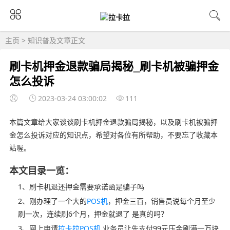
主页
>
知识普及
文章正文
刷卡机押金退款骗局揭秘_刷卡机被骗押金
怎么投诉
2023-03-24 03:00:02
111
本篇文章给大家谈谈刷卡机押金退款骗局揭秘，以及刷卡机被骗押
金怎么投诉对应的知识点，希望对各位有所帮助，不要忘了收藏本
站喔。
本文目录一览：
1、刷卡机退还押金需要承诺函是骗子吗
2、刚办理了一个大的
POS机
，押金三百，销售员说每个月至少
刷一次，连续刷6个月，押金就退了 是真的吗？
3、网上申请
拉卡拉POS机
,业务员让先支付99元压金刷满一万块