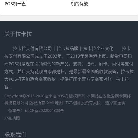
POS机一直
机的优缺
关于拉卡拉
拉卡拉支付有限公司 | 拉卡拉品牌 | 拉卡拉企业文化 拉卡
拉支付有限公司成立于2003年，于2019年赴香港上市。新款电签扫
码POS机是现在引领时代的新产品，支持：扫码、刷卡、闪付等支付
方式，并且支持花呗白条都是扫，是最新最全面的收款设备，拉卡拉
大POS机更加适合商家收款，提供打印小票方便商家对账，拉卡拉
智...
Copyright
2015-2020
拉卡拉POS机
版权所有. 本网站由
安徽爱刷卡网络
科技有限公司
版权所有.
XML地图
TXT地图
投资有风险，选择需谨慎
备案号：
皖ICP备2022004303号
XML地图
联系我们