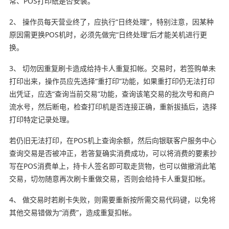
常、POS打印纸是否安装。
2、 操作员每天营业终了，应执行“日终处理”，特别注意，因某种
原因需更换POS机时，必须先做完“日终处理”后才能关机进行更
换。
3、 切勿因重复刷卡造成给持卡人重复扣帐。交易时，若签购单未
打印出来，操作员应先选择“重打印”功能，如果重打印仍无法打印
出凭证，应选“查询当前交易”功能，查询该笔交易的批次号和商户
流水号，然后断电，检查打印机是否连接正确，重新拔插后，选择
打印特定记录处理。
若仍旧无法打印，在POS机上查询余额，然后向银联客户服务中心
查询交易是否被冲正，若答复确实消费成功，可以将消费的要素抄
写在POS消费单上，持卡人签名即可取走货物，也可以做撤消此笔
交易，切勿随意再次刷卡重做交易，否则会给持卡人重复扣帐。
4、 做交易时若刷卡失败，则需要重新按所需交易代码键，以免将
其他交易错做为“消费”，造成重复扣帐。