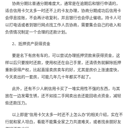
协商分期比普通分期难度大，通常是在逾期后和银行申请的，
适合信用卡欠太多一时还不上的卡友办理，协商分期成功后信用卡
会停息挂账，不会再计收复利，并且银行也会停止催收。持卡人可
以打电话或者到银行网点找工作人员协商，需要集合自己的收入和
负债情况制定一个合理的还款计划。
2、抵押资产获得资金
要是名下有房有车的，可以尝试办理抵押贷款来获得资金，这
样以后只要按时还款，使用权还在自己手里，还清债务就解除抵押
重新获得产权，比起直接卖房卖车的好，尤其是房价上涨速度快，
今天卖出的一套房，可能几年几十年都买不起了。
此外，还有不少人刷信用卡买了一堆实用性不强的东西，与其
放在一边发霉生锈，还不如挂二手网卖出去还能回收点资金，减轻
些还款压力。
以上即是“信用卡欠太多一时还不上怎么办”的相关介绍，实在不
行就和家人坦白，看能不能集全家之力共渡难关，或者找亲朋好友