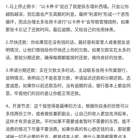
1.马上停止倒卡：”以卡养卡”说白了就是拆东墙补西墙。只会让你
越陷越深，到后面会产生高额的利息，最终“利滚利”形成一个恶性
循环，而且办理太多信用卡进行“以卡养卡”会导致管理疏附，如果
那张卡忘记了还款时间，最后逾期，又给自己的信用抹黑。
2.尽快还款：你如果现在没有钱的话，最好是和家里人或者朋友说
明情况，让他们借钱给你尽快还上你的欠款。如果欠款实在太多的
话，那就分期还款，确保每期都能按时还款，维持良好的信誉。
3.申请分期还款：实在欠款太多的话，主动联系信用卡所属银行，
说明情况，表明自己不是恶意欠款，申请延迟还款和分期还款。态
度诚恳，如果你以前还款及时，没有逾期的话，银行基本上都会同
意。毕竟他们的目的是让你能正常还款。
4，开源节流：这个我觉得是最棒的方法，根据你自身的优势可以
多找两份工作，或者做些兼职副业，让自己的收入更加充沛起来，
这样才有资金还款。平时如果不需要或者暂时不需要的东西，能不
消费的情况下尽量不要消费。如果你真的有心想还钱的话，那就要
减掉一切不必要的开支。都是成年人呢，做什么事情都需要点决