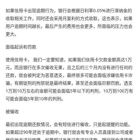
如果信用卡出现逾期行为，银行会根据日利率0.05%进行滞纳金的
收取相关工作，同时还会采用月复利的方式收取，这也表示，如果
用户逾期时间越长，最后产生的费用也会更多，所面临的压力也会
更大。
面临起诉和罚款
使用信用卡， 我们一定要知道，如果我们信用卡欠款金额高达1万
元，而且银行在多次催收无果，且之后的三个月内没有进行任何的
还款，就会被判定为恶意透支，最终很多可能会面临涉嫌信用卡诈
骗，有期徒刑的拘禁就是最终结果，甚至还会面临巨额罚款。透支
1万到10万左右的金额可能会面临5年以下的判刑，10万到100万有
可能会面临5年到10年的判刑。
被催收
最初出现逾期还款情况，会有短信进行催收，只是起提醒的功能。
如果超过90年还处于逾期中，银行就会有专业人员直接到公司或者
居住地方进行催缴。如果超过半年没有进行还款，银行就会选择申