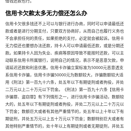
借钱还款也行。
信用卡欠款太多无力偿还怎么办
信用卡欠很多钱还不上可以与银行进行办商，同时可以申请最低还
款或者是进行分期支付，只要双方协商好，从而自己也履行义务也
不会承担任何的责任，如果拒绝的支付，必定就会被起诉。信用卡
无力偿还也要想办法还款，持卡人可以申请最低还款，或是分期还
款。如果持卡人因为失业、疾病等原因导致不能按时还款，可以主
动联系信用卡所属银行，说明自己的情况，表示不是恶意欠款，申
请延迟还款和利息优惠。信用卡诈骗立案标准为50000元恶意透支
系信用卡诈骗，信用卡诈骗50000元为数额较大，诈骗数额较大适
用《刑法》第一百九十六条，处五年以下有期徒刑或者拘役，并处
二万元以上二十万元以下罚金。《刑法》第一百九十六条【信用卡
诈骗罪、盗窃罪】有下列情形之一，进行信用卡诈骗活动，数额较
大的，处五年以下有期徒刑或者拘役，并处二万元以上二十万元以
下罚金；数额巨大或者有其他严重情节的，处五年以上十年以下有
期徒刑，并处五万元以上五十万元以下罚金；数额特别巨大或者有
其他特别严重情节的，处十年以上有期徒刑或者无期徒刑，并处五