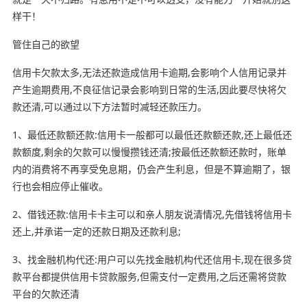
样干！
管住自己的欲望
信用卡欠款太多,无法还款造成信用卡逾期,会影响个人信用记录并
产生逾期费用,不良征信记录会影响到日常的生活,因此要尽快将欠
款还清,可以通过以下方法暂时减轻还款压力。
1、最低还款额还款:信用卡一般都可以最低还款额还款,还上最低还
款额度,剩余的欠款可以慢慢攒钱还清;按最低还款额还款时，账单
内的消费将不再享受免息期，仍会产生利息，但是不算逾期了，银
行也会相应停止催收。
2、借钱还款:信用卡卡主可以和亲人朋友说清情况,先借钱将信用卡
还上,并承诺一定的还款日期及还款利息;
3、找金融机构代还:用户可以先找金融机构代还信用卡,现在很多贷
款平台都提供信用卡贷款服务,但需支付一定费用,之后还需将贷款
平台的欠款还清