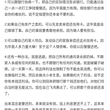
1:可以跟银行协商一下，把自己的实际情况告诉银行。只能通过自
己一点一点打工挣钱慢慢还。因为毕竟能力有限。相信银行也会体
会你的难处的。说不定指望你还本金不要利息。
2:如果自己有房产之类的。可以先变卖来偿还信用卡。这毕竟是自
己做错了事。自己的事就要勇敢地承担。因为做人要有担当。
3:可以跟自己的家人坦白。发动自己的家族来偿还这点信用卡。因
为毕竟人多力量大嘛！至于这个人情债嘛，你就以后慢慢还吧。
4:还有一种办法。就是逃避。把自己所有的通讯录全部扔掉。不跟
家人亲戚有任何的联系。也不跟银行有任何的沟通。就是破罐子破
摔。过一天算一天。但这样的话也限制了你不能去高消费。你可以
去做临时工啊。然后去做点小本生意。如果做的大了的话，说不定
你有本钱还的话。你可以到回来把银行那个钱还给他们。对他们坦
白当时是无能没力。现在自己飞鸿黄达了，可以把那个债全部还清
了。
出来混总是要还的，本来就没有钱，加上利息更还不上了，这本来
就是一天不归路。有急用不是不可以透支，没有能力一开始就别这