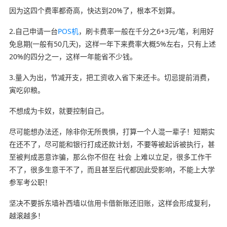
因为这四个费率都奇高，快达到20%了，根本不划算。
2.自己申请一台
POS机
，刷卡费率一般在千分之6+3元/笔，利用好
免息期(一般有50几天)，这样一年下来费率大概5%左右，只有上述
20%的四分之一，这样一年能省不少钱。
3.量入为出，节减开支，把工资收入省下来还卡。切忌提前消费，
寅吃卯粮。
不想成为卡奴，就要控制自己。
尽可能想办法还，除非你无所畏惧，打算一个人混一辈子！短期实
在还不了，尽可能和银行打成还款计划，不要等被起诉被执行，甚
至被判成恶意诈骗，那么你不但在 社会 上难以立足，很多工作干
不了，很多生意干不了，而且甚至后代都因此受影响，不能上大学
参军考公职！
坚决不要拆东墙补西墙以信用卡借新账还旧账，这样会形成复利，
越滚越多！