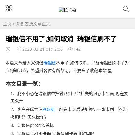
主页
>
知识普及
文章正文
瑞银信不用了,如何取消_瑞银信刷不了
2023-03-21 01:12:00
142
本篇文章给大家谈谈
瑞银信
不用了,如何取消，以及瑞银信刷不了对
应的知识点，希望对各位有所帮助，不要忘了收藏本站喔。
本文目录一览：
1、我不小心在瑞银信中把钱刷到已经挂失的储存卡里面,现在要
怎么弄
2、客户在瑞银信
POS机
上刷完卡之后说想换另一张卡刷，还能
撤销吗？怎么操作？
3、瑞银信pro怎么关机
4、瑞银信手机刷卡器 瑞银信刷卡器能解绑吗