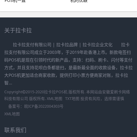
POS机一直
机的优缺
关于拉卡拉
拉卡拉支付有限公司 | 拉卡拉品牌 | 拉卡拉企业文化 拉卡
拉支付有限公司成立于2003年，于2019年赴香港上市。新款电签扫
码POS机是现在引领时代的新产品，支持：扫码、刷卡、闪付等支付
方式，并且支持花呗白条都是扫，是最新最全面的收款设备，拉卡拉
大POS机更加适合商家收款，提供打印小票方便商家对账，拉卡拉
智...
Copyright
2015-2020
拉卡拉POS机
版权所有. 本网站由
安徽爱刷卡网络
科技有限公司
版权所有.
XML地图
TXT地图
投资有风险，选择需谨慎
备案号：
皖ICP备2022004303号
XML地图
联系我们