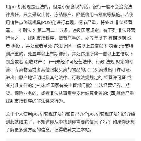
用pos机套现是违法的，但是小额套现的话，银行一般不会追究法
律责任，只会采取止付、冻结账户、降低信用卡额度等措施。若使
用销售点终端机具(POS机)进行套现，情节严重，将处以 非法经营
罪 。 《 刑法 》第二百二十五条，违反国家规定，有下列 非法经营
行为之一，扰乱市场秩序，情节严重的，处五年以下 有期徒刑 或
者 拘役 ，并处或者单处 违法所得 一倍以上五倍以下 罚金 ;情节特
别严重的，处五年以上有期徒刑，并处违法所得一倍以上五倍以下
罚金或者 没收财产 ： (一)未经许可经营法律、行政 法规 规定的专
营、专卖物品或者其他限制买卖的物品的; (二)买卖进出口许可证、
进出口原产地证明以及其他法律、行政法规规定的 经营许可证 或
者批准文件的; (三)未经国家有关主管部门批准非法经营证券、期
货、保险业务的，或者非法从事资金支付结算业务的; (四)其他严重
扰乱市场秩序的非法经营行为。
关于个人使用pos机套现违法吗和自己办个pos机套现违法吗的介绍
到此就结束了，不知道你从中找到你需要的信息了吗 ？如果你还想
了解更多这方面的信息，记得收藏关注本站。