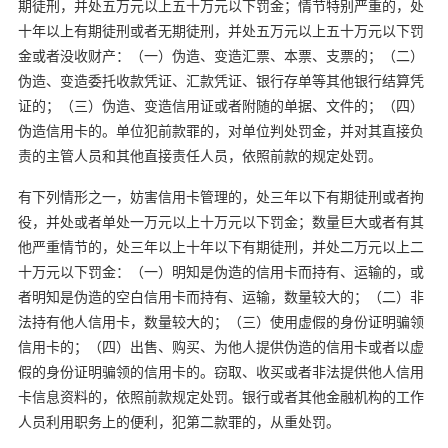
期徒刑，并处五万元以上五十万元以下罚金；情节特别严重的，处
十年以上有期徒刑或者无期徒刑，并处五万元以上五十万元以下罚
金或者没收财产：（一）伪造、变造汇票、本票、支票的；（二）
伪造、变造委托收款凭证、汇款凭证、银行存单等其他银行结算凭
证的；（三）伪造、变造信用证或者附随的单据、文件的；（四）
伪造信用卡的。单位犯前款罪的，对单位判处罚金，并对其直接负
责的主管人员和其他直接责任人员，依照前款的规定处罚。
有下列情形之一，妨害信用卡管理的，处三年以下有期徒刑或者拘
役，并处或者单处一万元以上十万元以下罚金；数量巨大或者有其
他严重情节的，处三年以上十年以下有期徒刑，并处二万元以上二
十万元以下罚金：（一）明知是伪造的信用卡而持有、运输的，或
者明知是伪造的空白信用卡而持有、运输，数量较大的；（二）非
法持有他人信用卡，数量较大的；（三）使用虚假的身份证明骗领
信用卡的；（四）出售、购买、为他人提供伪造的信用卡或者以虚
假的身份证明骗领的信用卡的。窃取、收买或者非法提供他人信用
卡信息资料的，依照前款规定处罚。银行或者其他金融机构的工作
人员利用职务上的便利，犯第二款罪的，从重处罚。