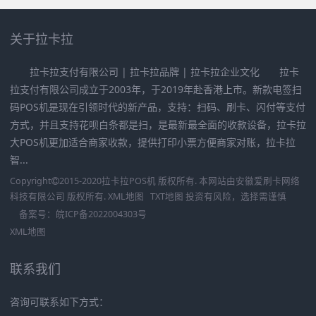
关于拉卡拉
拉卡拉支付有限公司 | 拉卡拉品牌 | 拉卡拉企业文化 拉卡
拉支付有限公司成立于2003年，于2019年赴香港上市。新款电签扫
码POS机是现在引领时代的新产品，支持：扫码、刷卡、闪付等支付
方式，并且支持花呗白条都是扫，是最新最全面的收款设备，拉卡拉
大POS机更加适合商家收款，提供打印小票方便商家对账，拉卡拉
智...
Copyright
2015-2020
拉卡拉POS机
版权所有. 本网站由
安徽爱刷卡网络
科技有限公司
版权所有.
XML地图
TXT地图
投资有风险，选择需谨慎
备案号：
皖ICP备2022004303号
XML地图
联系我们
咨询可联系如下方式：