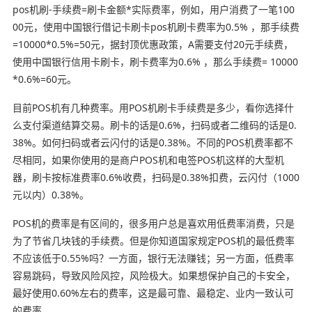
pos机刷-手续费=刷卡金额*实际费率，例如，用户消费了一笔100
00元，使用中国银行借记卡刷卡pos机刷卡费率为0.5% ，那手续费
=10000*0.5%=50元，据封顶优惠政策，A需要支付20元手续费，
使用中国银行信用卡刷卡，刷卡费率为0.6% ，那么手续费= 10000
*0.6%=60元。
目前POS机有几种费率。用POS机刷卡手续费是多少，看你选择什
么支付渠道结算交易。刷卡的话是0.6%，扫码或者二维码的话是0.
38%。如何扫码或者云闪付的话是0.38%。不同的POS机费率都不
尽相同，如果你使用的是商户POS机和电签POS机这样的大型机
器，刷卡按标准费率0.6%收费，扫码是0.38%扣费，云闪付（1000
元以内）0.38%。
POS机的费率是有区间的，很多用户总是喜欢用低费率消费，只是
为了节省几块钱的手续费。但是你知道国家规定POS机的最低费率
不应该低于0.55%吗？一方面，银行无法赚钱；另一方面，低费率
容易跳码，导致风险风控，风险极大。如果想保护自己的卡安全，
最好使用0.60%左右的费率，这是最可靠、最稳定、业内一致认可
的费率。