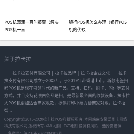
POS机滴滴一直叫报警（解决
银行POS机怎么办理（银行POS
POS机一直
机的优缺
关于拉卡拉
拉卡拉支付有限公司 | 拉卡拉品牌 | 拉卡拉企业文化 拉卡
拉支付有限公司成立于2003年，于2019年赴香港上市。新款电签扫
码POS机是现在引领时代的新产品，支持：扫码、刷卡、闪付等支付
方式，并且支持花呗白条都是扫，是最新最全面的收款设备，拉卡拉
大POS机更加适合商家收款，提供打印小票方便商家对账，拉卡拉
智...
Copyright
2015-2020
拉卡拉POS机
版权所有. 本网站由
安徽爱刷卡网络
科技有限公司
版权所有.
XML地图
TXT地图
投资有风险，选择需谨慎
备案号：
皖ICP备2022004303号