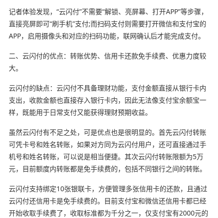
记者体验发现，“云闪付”不需要“解锁、亮屏幕、打开APP”等步骤，
直接亮屏即可“刷手机”支付;而扫码支付则需要打开微信和支付宝的
APP，启用摄像头和对应的扫码功能，联网确认后才能完成支付。
二、云闪付的优点：转账优势、信用卡还款免手续费、优惠力度较
大。
云闪付的缺点：云闪付不具备理财功能，支付金额直接从银行卡内
支出，收款金额也直接存入银行卡内，因此无法像支付宝余额宝一
样，既能用于日常支付又能获得理财预期收益。
虽然云闪付有不足之处，可是优点也是很明显的。首先云闪付转账
可凭卡号和姓名转账，如果对方同为云闪付用户，还可直接通过手
机号和姓名转账，可以说是相当便捷。其次云闪付转账限额为5万
元，目前额度内转账都是免手续费的，包括不同银行之间的转账。
云闪付支持绑定10张银联卡，方便管理多张信用卡的还款，且通过
云闪付还信用卡是免手续费的。目前支付宝和微信还信用卡都已经
开始收取手续费了，收取标准都为千分之一，仅支付宝有2000元的