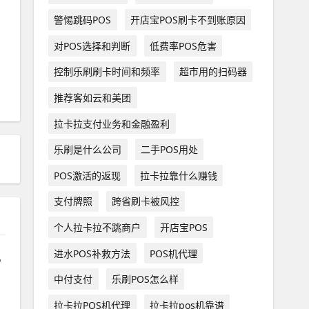
警惕跳码POS
开店宝POS刷卡不到账原因
对POS选择和判断
低费率POS危害
控制乐刷刷卡时间和频率
超市用的扫码器
推荐客如云和美团
拉卡拉支付业务和金融盈利
乐刷是什么公司
二手POS用处
POS激活的返现
拉卡拉靠什么赚钱
支付牌照
跨省刷卡被风控
个人拉卡拉不跳商户
开店宝POS
进水POS补救方法
POS机代理
中付支付
乐刷POS怎么样
拉卡拉POS机代理
拉卡拉pos机靠谱