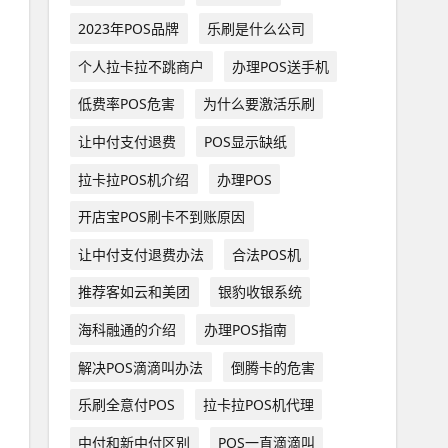
2023年POS品牌
乐刷是什么公司
个人拉卡拉不跳商户
办理POS送手机
低费率POS危害
为什么要激活乐刷
让中付支付退费
POS显示缺纸
拉卡拉POS机介绍
办理POS
开店宝POS刷卡不到账原因
让中付支付退费办法
合法POS机
推荐客如云和美团
银豹收银系统
海科融通的介绍
办理POS指南
解决POS滴滴叫办法
倒腾卡的危害
乐刷全意付POS
拉卡拉POS机代理
中付和新中付区别
POS一直滴滴叫