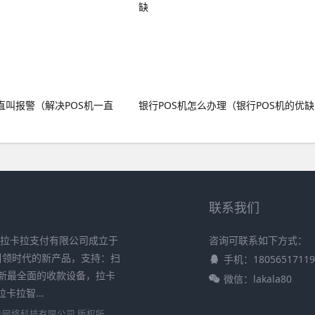
直叫报警（解决POS机一直
银行POS机怎么办理（银行POS机的优缺
联系我们
 拉卡拉支付有限公司成立于
咨询可联系如下方式：
在引领时代的新产品，支持：扫
手机：18056517119
新最全面的收款设备，拉卡
微信：lakala80
拉智...
卡网络科技有限公司
版权所