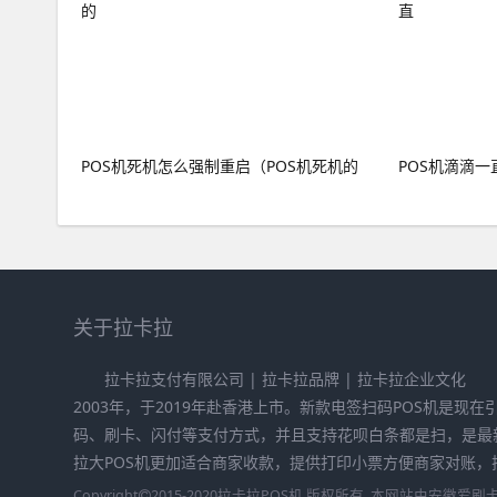
POS机死机怎么强制重启（POS机死机的
POS机滴滴一
关于拉卡拉
拉卡拉支付有限公司 | 拉卡拉品牌 | 拉卡拉企业文化
2003年，于2019年赴香港上市。新款电签扫码POS机是现
码、刷卡、闪付等支付方式，并且支持花呗白条都是扫，是最
拉大POS机更加适合商家收款，提供打印小票方便商家对账，拉卡
Copyright
2015-2020
拉卡拉POS机
版权所有. 本网站由
安徽爱刷