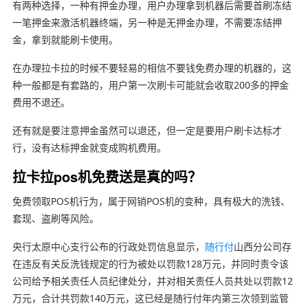
有两种选择，一种有押金办理，用户办理拿到机器后需要首刷冻结
一笔押金来激活机器终端，另一种是无押金办理，不需要冻结押
金，拿到就能刷卡使用。
在办理拉卡拉的时候不要轻易的相信不要钱免费办理的机器的，这
种一般都是有套路的，用户第一次刷卡可能就会收取200多的押金
费用不退还。
还有就是要注意押金虽然可以退还，但一定是要用户刷卡达标才
行，没有达标押金就变成购机费用。
拉卡拉pos机免费送是真的吗？
免费领取POS机行为，属于网销POS机的变种，具有极大的洗钱、
套现、盗刷等风险。
央行太原中心支行公布的行政处罚信息显示，
随行付
山西分公司存
在违反有关反洗钱规定的行为被处以罚款128万元，并同时责令该
公司给予相关责任人员纪律处分，并对相关责任人员共处以罚款12
万元，合计共罚款140万元，这已经是随行付年内第三次领到监管