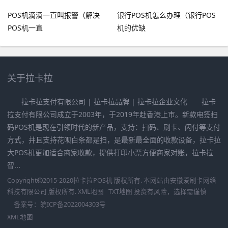
POS机滴滴一直叫报警（解决
银行POS机怎么办理（银行POS
POS机一直
机的优缺
关于拉卡拉
拉卡拉支付有限公司 | 拉卡拉品牌 | 拉卡拉企业文化 拉卡
拉支付有限公司成立于2003年，于2019年赴香港上市。新款电签扫
码POS机是现在引领时代的新产品，支持：扫码、刷卡、闪付等支付
方式，并且支持花呗白条都是扫，是最新最全面的收款设备，拉卡拉
大POS机更加适合商家收款，提供打印小票方便商家对账，拉卡拉
智...
Copyright
2015-2020
拉卡拉POS机
版权所有. 本网站由
安徽爱刷卡网络
科技有限公司
版权所有.
XML地图
TXT地图
投资有风险，选择需谨慎
备案号：
皖ICP备2022004303号
XML地图