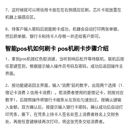
7、这时候就可以将信用卡放在在右侧感应区刷，芯片卡就放置在
机器上端感应区。
8、待客户输入密码后就能刷卡成功，机器会自动打印两张单据，
然后把单据、银行卡和持卡人存根一并还给客户即可。
智能pos机如何刷卡 pos机刷卡步骤介绍
1、拿到pos机按红色取消键，当听到响后松开等待联机，联机后按
任意键签到，根据提示输入操作员号码及密码，成功后返回操作主
界面。
2、按功能键返回主界面，输入“消费”前的数字，出现两个选择（1.
借记卡消费 2.信用卡消费）。若消费者使用的是借记卡，则按对应
数字1，后按照操作将银行卡磁条从左到右匀速划过，按确认键输
入金额，双方确认后，按提示输入银行卡密码，确认成功后自动打
印凭条，撕下，在凭条上持卡人签名处签上消费者姓名上交财务
处，再按任意键继续再次打印，将这张凭条交给消费者。