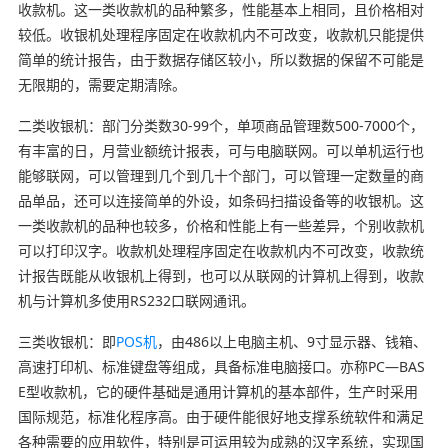
收款机。这一类收款机的品种繁多，性能基本上相同，且价格相对
较低。收银机处理程序固定在收款机内不可改变，收款机只能提供
简单的统计报告，由于数据存储区较小，所以数据的保留不可能是
无限期的，需要定期清除。
二类收银机：部门分类数30-99个，单项商品管理数500-7000个，
有丰富的日，月营业额统计报表，可与电脑联网。可以单机运行也
能够联网，可以管理到几个到几十个部门，可以管理一定数量的商
品单品，还可以连接简单的外设，如条码扫描设备等的收银机。这
一类收款机的品种也较多，价格和性能上有一些差异，个别收款机
可以打印汉字。收款机处理程序固定在收款机内不可改变，收款统
计报告既能从收银机上得到，也可以从联网的计算机上得到，收款
机与计算机多使用RS232口联网通讯。
三类收银机：即
POS机
，由486以上电脑主机、9寸显示器、钱箱、
高速打印机、标准键盘等组成，具备标准电脑接口。亦称PC—BAS
E型收款机，它的硬件基础是通用计算机的基本部件，生产时采用
国际规范，标准化程序高。由于硬件能很好地支撑系统软件和满足
各种需要的应用软件，特别是可运用较为成熟的汉字系统，实现国