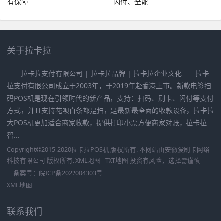
有保障
闪付、全能
关于拉卡拉
拉卡拉支付有限公司 | 拉卡拉品牌 | 拉卡拉企业文化 拉卡
拉支付有限公司成立于2003年，于2019年赴香港上市。新款电签扫
码POS机是现在引领时代的新产品，支持：扫码、刷卡、闪付等支付
方式，并且支持花呗白条都是扫，是最新最全面的收款设备，拉卡拉
大POS机更加适合商家收款，提供打印小票方便商家对账，拉卡拉
智...
Copyright
2015-2020
拉卡拉POS机
版权所有. 本网站由
安徽爱刷卡网络
科技有限公司
版权所有.
XML地图
TXT地图
投资有风险，选择需谨慎
备案号：
皖ICP备2022004303号
XML地图
联系我们