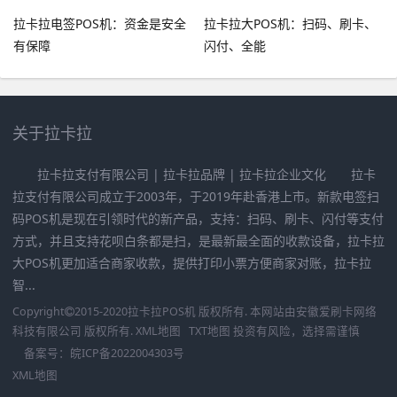
拉卡拉电签POS机：资金是安全
拉卡拉大POS机：扫码、刷卡、
有保障
闪付、全能
关于拉卡拉
拉卡拉支付有限公司 | 拉卡拉品牌 | 拉卡拉企业文化 拉卡
拉支付有限公司成立于2003年，于2019年赴香港上市。新款电签扫
码POS机是现在引领时代的新产品，支持：扫码、刷卡、闪付等支付
方式，并且支持花呗白条都是扫，是最新最全面的收款设备，拉卡拉
大POS机更加适合商家收款，提供打印小票方便商家对账，拉卡拉
智...
Copyright
2015-2020
拉卡拉POS机
版权所有. 本网站由
安徽爱刷卡网络
科技有限公司
版权所有.
XML地图
TXT地图
投资有风险，选择需谨慎
备案号：
皖ICP备2022004303号
XML地图