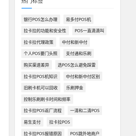
热门标签
银行POS怎么办理
易多付POS机
拉卡拉的功能和安全性
POS一直滴滴叫
拉卡拉代理政策
中付和新中付
个人POS要门头照
支付通和乐刷
购买渠道差异
选POS怎么避免踩雷
拉卡拉POS机知识
中付和新中付区别
旧刷卡机可以回收
乐刷押金
控制乐刷刷卡时间和频率
拉卡拉POS返厂流程
一清和二清POS
易生支付
拉卡拉POS
拉卡拉POS报错原因
POS跳外地商户