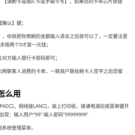
：【请刷卡或插IC卡或手输卡号】，如果您的卡带芯片就插
【确认】键；
】，你就把你想刷的金额输入进去之后就可以了，一定要注意
多按两个0才是一元钱；
让对方输入银行卡密码即可；
出两联客人消费的卡单，一联商户联给刷卡人签字之后您留
器怎么用
INPAD口，网线接LAN口，装上打印纸，接通电源后按菜单键开
输入用户“99”-输入密码“99999999”
回系统管理菜单。