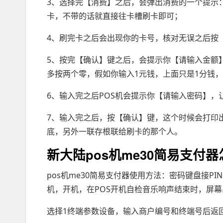
3、选择完【消费】之后，会弹出消费的一个提示
卡，不带的话就直接往卡槽刷卡即可；
4、刷完卡之后会出现你的卡号，核对无误之后按
5、按完【确认】键之后，会提示你【请输入金额
多按两个零，假如你输入1元钱，上面只是1分钱，
6、输入完之后POS机会提示你【请输入密码】，
7、输入完之后，按【确认】键，这个时候会打印
底，另外一联存根联给刷卡的那个人。
新大陆pos机me30简易支付
pos机me30简易支付器使用方法：密码键盘接P
机，开机，在POS开机自检音乐响声结束时，屏幕出现：
选择1终端参数设备，输入商户编号和终端号后返