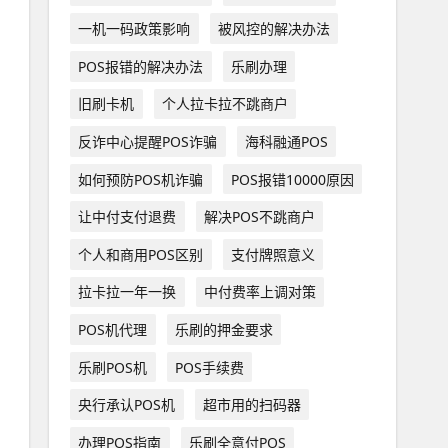
一机一码政策影响
被风控的解决办法
POS报错的解决办法
乐刷办理
旧刷卡机
个人拉卡拉不跳商户
反诈中心提醒POS诈骗
海科融通POS
如何预防POS机诈骗
POS报错10000原因
让中付支付退费
解决POS不跳商户
个人和商用POS区别
支付牌照意义
拉卡拉一年一换
中付费率上调对策
POS机代理
乐刷的押金要求
乐刷POS机
POS手续费
央行承认POS机
超市用的扫码器
办理POS指南
乐刷全意付POS