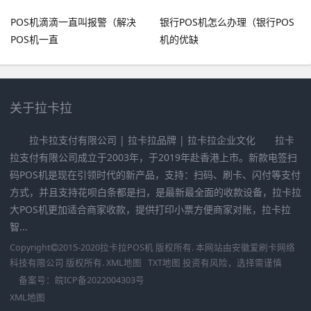
POS机滴滴一直叫报警（解决
银行POS机怎么办理（银行POS
POS机一直
机的优缺
关于拉卡拉
拉卡拉支付有限公司 | 拉卡拉品牌 | 拉卡拉企业文化 拉卡
拉支付有限公司成立于2003年，于2019年赴香港上市。新款电签扫
码POS机是现在引领时代的新产品，支持：扫码、刷卡、闪付等支付
方式，并且支持花呗白条都是扫，是最新最全面的收款设备，拉卡拉
大POS机更加适合商家收款，提供打印小票方便商家对账，拉卡拉
智...
Copyright
2015-2020
拉卡拉POS机
版权所有. 本网站由
安徽爱刷卡网络
科技有限公司
版权所有.
XML地图
TXT地图
投资有风险，选择需谨慎
备案号：
皖ICP备2022004303号
XML地图